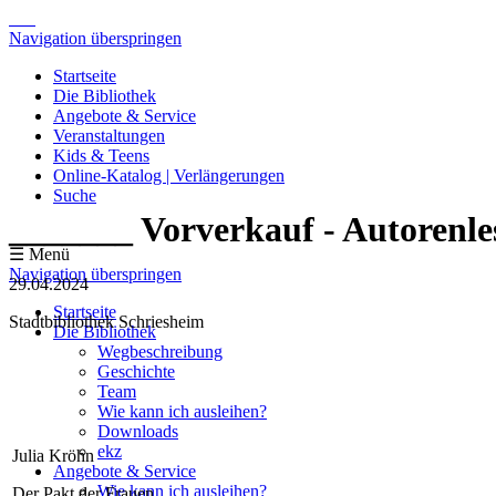
Navigation überspringen
Startseite
Die Bibliothek
Angebote & Service
Veranstaltungen
Kids & Teens
Online-Katalog | Verlängerungen
Suche
_______ Vorverkauf - Autorenl
☰ Menü
Navigation überspringen
29.04.2024
Startseite
Stadtbibliothek Schriesheim
Die Bibliothek
Wegbeschreibung
Geschichte
Team
Wie kann ich ausleihen?
Downloads
ekz
Julia Kröhn
Angebote & Service
Wie kann ich ausleihen?
Der Pakt der Frauen