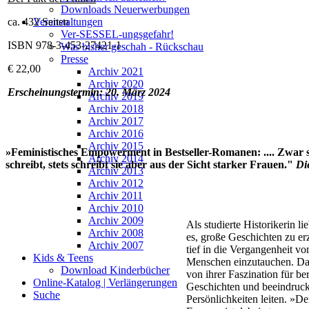
Downloads Neuerwerbungen
ca. 432 Seiten
Veranstaltungen
Ver-SESSEL-ungsgefahr!
ISBN 978-3-453-27421-1
Was bisher geschah - Rückschau
Presse
€ 22,00
Archiv 2021
Archiv 2020
Erscheinungstermin: 20. März 2024
Archiv 2019
Archiv 2018
Archiv 2017
Archiv 2016
Archiv 2015
»Feministisches Empowerment in Bestseller-Romanen: .... Zwar si
Archiv 2014
schreibt, stets schreibt sie aber aus der Sicht starker Frauen."
Di
Archiv 2013
Archiv 2012
Archiv 2011
Archiv 2010
Archiv 2009
Als studierte Historikerin li
Archiv 2008
es, große Geschichten zu er
Archiv 2007
tief in die Vergangenheit v
Kids & Teens
Menschen einzutauchen. Dabe
Download Kinderbücher
von ihrer Faszination für b
Online-Katalog | Verlängerungen
Geschichten und beeindruc
Suche
Persönlichkeiten leiten. »De