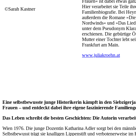
Frauen« ist dabei etwas gan
Hier verarbeitet sie Teile ih
©Sarah Kastner
Familienbiografie. Bei Heyn
außerdem die Romane »Die 
Nordwinds« und »Das Lied
unter dem Pseudonym Klara
erschienen. Die gebürtige Ö
Mutter einer Tochter lebt sei
Frankfurt am Main.
www.juliakroehn.at
Eine selbstbewusste junge Historikerin kämpft in den Siebziger
Frauen – und entdeckt dabei ihre eigene faszinierende Familieng
Das Leben schreibt die besten Geschichten: Die Autorin verarbei
Wien 1976. Die junge Dozentin Katharina Adler sorgt bei den männl
Selbstbewusst trägt sie knalligen Lippenstift und verbotenerweise im