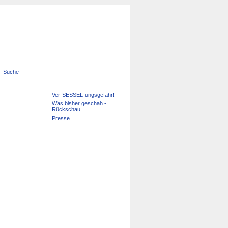
Suche
Navigation
Ver-SESSEL-ungsgefahr!
überspringen
Was bisher geschah -
Rückschau
Presse