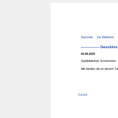
Navigation
Startseite
Die Bibliothek
überspringen
-------------- Geschl
05.09.2025
Stadtbibliothek Schriesheim
Alle Medien die an diesem Tag
Zurück