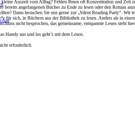
 kleine Auszeit vom Alltag? Fehlen Ihnen oft Konzentration und Zeit 
en
re bereits angefangenen Bücher zu Ende zu lesen oder den Roman anz
lten? Dann besuchen Sie uns gerne zur „Silent Reading Party“. Wir tre
*r für sich, in Büchern aus der Bibliothek zu lesen. Anders als in ein
schau
schluss nicht besprochen, das gemeinsame, entspannte Lesen steht hie
 das Handy aus und los geht’s mit dem Lesen.
icht erforderlich.