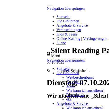
Navigation überspringen
Startseite
Die Bibliothek
Angebote & Service
Veranstaltungen
Kids & Teens
Online-Katalog | Verlängerungen
Suche
„Silent Reading Pa
☰ Menü
Navigation überspringen
07.10.2025
Startseite
Stadtbibliothek Schriesheim
Die Bibliothek
Wegbeschreibung
Dienstag, 07.10.20
Geschichte
Team
Wie kann ich ausleihen?
Wir machen eine „Silent
Downloads
ekz
Angebote & Service
Wie kann ich ausleihen?