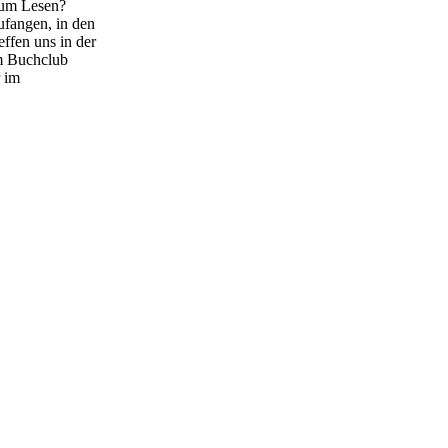
zum Lesen?
ufangen, in den
ffen uns in der
em Buchclub
r im