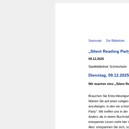
Navigation
Startseite
Die Bibliothek
überspringen
„Silent Reading Party
09.12.2025
Stadtbibliothek Schriesheim
Dienstag, 09.12.2025
Wir machen eine „Silent R
Brauchen Sie Entschleunigung
Warten Sie auf einen ruhige
anzufangen, in den sie scho
Party“. Wir treffen uns in de
Anders als in einem Buchclu
entspannte Lesen steht hier 
Also: entspannen Sie sich, s