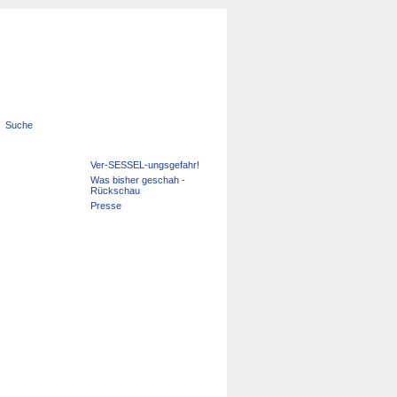
Suche
Navigation
Ver-SESSEL-ungsgefahr!
überspringen
Was bisher geschah -
Rückschau
Presse