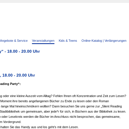
Angebote & Service
Veranstaltungen
Kids & Teens
Online-Katalog | Verlängerungen
“ - 18.00 - 20.00 Uhr
, 18.00 - 20.00 Uhr
eading Party“:
 oder eine kleine Auszeit vom Alltag? Fehlen Ihnen oft Konzentration und Zeit zum Lesen?
n Moment ihre bereits angefangenen Bücher zu Ende zu lesen oder den Roman
n lange Mal hineinschmökern wollten? Dann besuchen Sie uns gerne zur „Silent Reading
r Stadtbibliothek um gemeinsam, aber jede*r für sich, in Büchern aus der Bibliothek zu lesen.
b oder Lesekreis werden die Bücher im Anschluss nicht besprochen, das gemeinsame,
im Vordergrund.
chalten Sie das Handy aus und los geht’s mit dem Lesen.