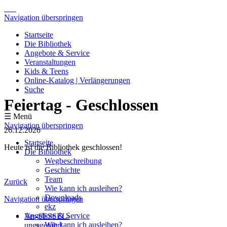
Navigation überspringen
Startseite
Die Bibliothek
Angebote & Service
Veranstaltungen
Kids & Teens
Online-Katalog | Verlängerungen
Suche
Feiertag - Geschlossen
☰ Menü
Navigation überspringen
26.12.2026
Startseite
Heute ist die Bibliothek geschlossen!
Die Bibliothek
Wegbeschreibung
Geschichte
Team
Zurück
Wie kann ich ausleihen?
Downloads
Navigation überspringen
ekz
Angebote & Service
Ver-SESSEL-
Wie kann ich ausleihen?
ungsgefahr!