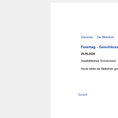
Navigation
Startseite
Die Bibliothek
überspringen
Feiertag - Geschlos
25.05.2026
Stadtbibliothek Schriesheim
Heute bleibt die Bibliothek g
Zurück