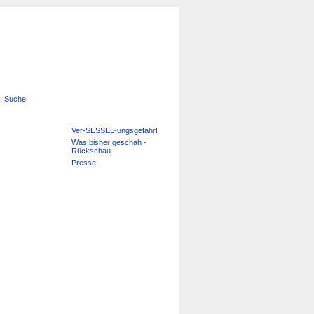
Suche
Navigation
Ver-SESSEL-ungsgefahr!
überspringen
Was bisher geschah -
Rückschau
Presse