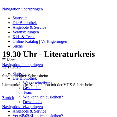
Navigation überspringen
Startseite
Die Bibliothek
Angebote & Service
Veranstaltungen
Kids & Teens
Online-Katalog | Verlängerungen
Suche
19.30 Uhr - Literaturkreis
☰ Menü
Navigation überspringen
12.11.2025
Startseite
Stadtbibliothek Schriesheim
Die Bibliothek
Wegbeschreibung
Literaturkreis in Kooperation mit der VHS Schriesheim
Geschichte
Team
Wie kann ich ausleihen?
Zurück
Downloads
ekz
Navigation überspringen
Angebote & Service
Ver-SESSEL-
Wie kann ich ausleihen?