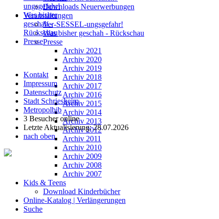
ungsgefahr!
Downloads Neuerwerbungen
Was bisher
Veranstaltungen
geschah -
Ver-SESSEL-ungsgefahr!
Rückschau
Was bisher geschah - Rückschau
Presse
Presse
Archiv 2021
Archiv 2020
Archiv 2019
Kontakt
Archiv 2018
Impressum
Archiv 2017
Datenschutz
Archiv 2016
Stadt Schriesheim
Archiv 2015
Metropolbib
Archiv 2014
3 Besucher online
Archiv 2013
Letzte Aktualisierung: 28.07.2026
Archiv 2012
nach oben
Archiv 2011
Archiv 2010
Archiv 2009
Archiv 2008
Archiv 2007
Kids & Teens
Download Kinderbücher
Online-Katalog | Verlängerungen
Suche