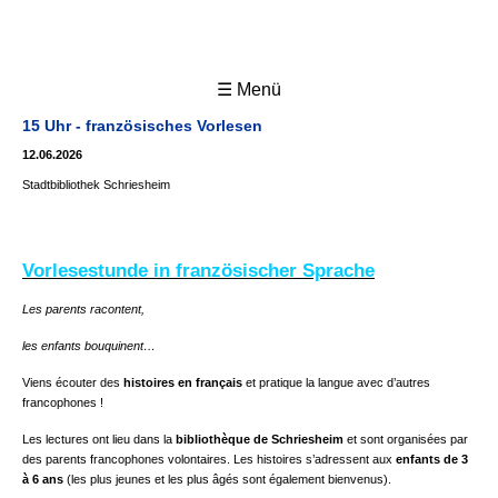
☰ Menü
15 Uhr - französisches Vorlesen
12.06.2026
Stadtbibliothek Schriesheim
Vorlesestunde in französischer Sprache
Les
parents racontent,
les enfants bouquinent…
Viens écouter des
histoires
en français
et pratique la langue avec d’autres
francophones !
Les lectures ont lieu dans la
bibliothèque
de Schriesheim
et sont organisées par
des parents francophones volontaires. Les histoires s’adressent aux
enfants de 3
à 6 ans
(les plus jeunes et les plus âgés sont également bienvenus).